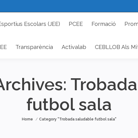
cs Esportius Escolars (JEE)
PCEE
Formació
P
Esportius Escolars (JEE)
PCEE
Formació
Prom
DAEE
Transparència
Activalab
CEBLLOB Als 
EE
Transparència
Activalab
CEBLLOB Als Mi
Archives:
Trobada
futbol sala
You are here:
Home
Category "Trobada saludable futbol sala"