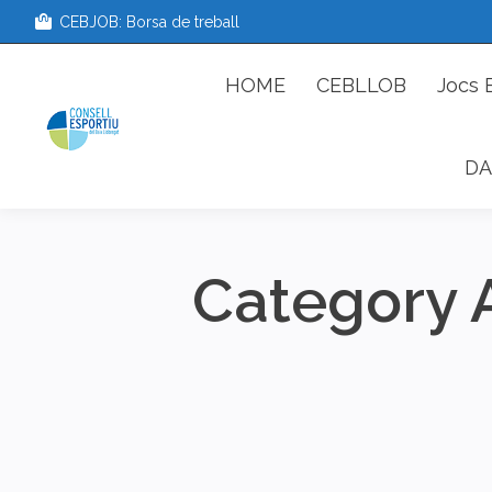
CEBJOB: Borsa de treball
HOME
CEBLLOB
Jo
HOME
CEBLLOB
Jocs 
DA
Category 