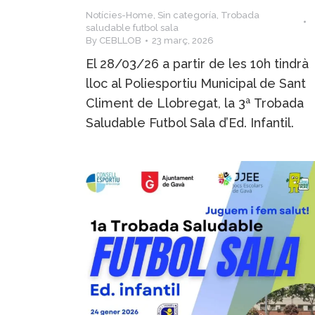
Notícies-Home
,
Sin categoría
,
Trobada
saludable futbol sala
By
CEBLLOB
23 març, 2026
El 28/03/26 a partir de les 10h tindrà
lloc al Poliesportiu Municipal de Sant
Climent de Llobregat, la 3ª Trobada
Saludable Futbol Sala d’Ed. Infantil.