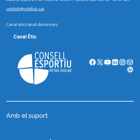
cebllob@cebllob.cat
Canal ètic/canal denúncies:
Canal Ètic
Facebook
X
YouTube
LinkedIn
Instagram
Correu electrònic
Gravatar
Amb el suport