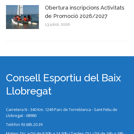
Obertura inscripcions Activitats
de Promoció 2026/2027
13 juliol, 2026
Consell Esportiu del Baix
Llobregat
Carretera N - 340 Km. 1249 Parc de Torreblanca - Sant Feliu de
Llobregat - 08980
Telèfon 93.685.20.39
Matins: DLL a DV de 9.30h a 14.30h / Tardes: DLL i DX de 16h a 18h.