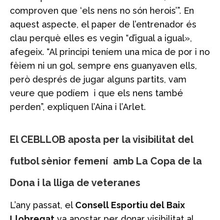
comproven que ‘els nens no són herois’”. En
aquest aspecte, el paper de l’entrenador és
clau perquè elles es vegin “d’igual a igual»,
afegeix. “Al principi teníem una mica de por i no
fèiem ni un gol, sempre ens guanyaven ells,
però després de jugar alguns partits, vam
veure que podíem i que els nens també
perden”, expliquen l’Aina i l’Arlet.
El CEBLLOB aposta per la visibilitat del
futbol sènior femení amb La Copa de la
Dona i la lliga de veteranes
L’any passat, el
Consell Esportiu del Baix
Llobregat
va apostar per donar visibilitat al