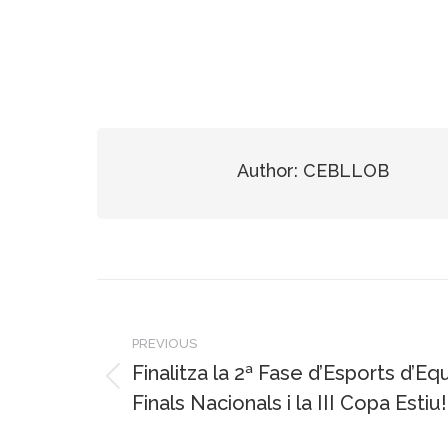
Author:
CEBLLOB
Post
navigation
PREVIOUS
Finalitza la 2ª Fase d’Esports d’E
Previous
Finals Nacionals i la III Copa Estiu!
post: