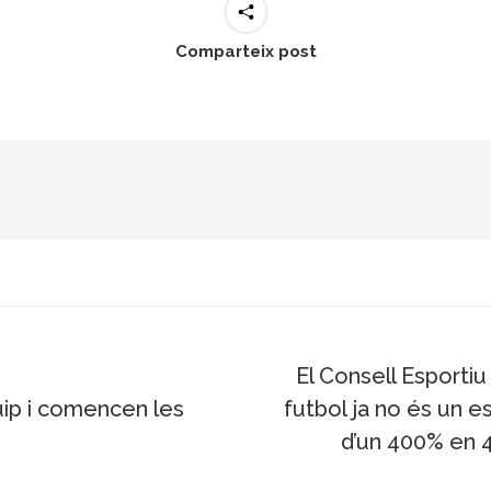
Comparteix post
El Consell Esportiu
quip i comencen les
futbol ja no és un 
Next
d’un 400% en 4
post: