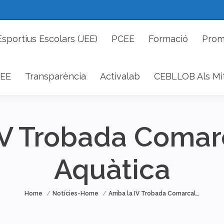
cs Esportius Escolars (JEE)
PCEE
Formació
P
Esportius Escolars (JEE)
PCEE
Formació
Prom
DAEE
Transparència
Activalab
CEBLLOB Als 
EE
Transparència
Activalab
CEBLLOB Als Mi
 IV Trobada Comar
Aquàtica
You are here:
Home
Notícies-Home
Arriba la IV Trobada Comarcal…