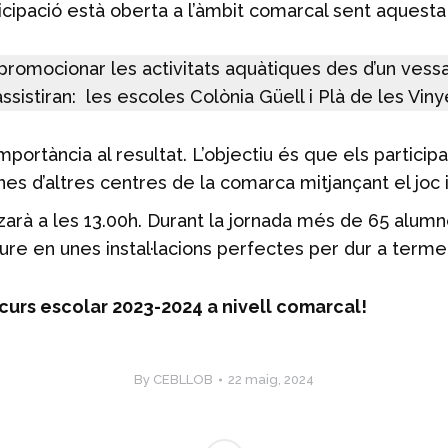
ticipació està oberta a l’àmbit comarcal sent aquesta 
 promocionar les activitats aquàtiques des d’un vessan
assistiran: les escoles Colònia Güell i Plà de les Vi
mportància al resultat. L’objectiu és que els particip
nes d’altres centres de la comarca mitjançant el joc 
nalitzarà a les 13.00h. Durant la jornada més de 65 al
lliure en unes instal·lacions perfectes per dur a terme
rs escolar 2023-2024 a nivell comarcal!
By
CEBLLOB
22 maig, 2024