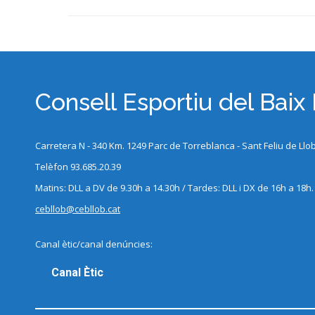
Consell Esportiu del Baix
Carretera N - 340 Km. 1249 Parc de Torreblanca - Sant Feliu de Llo
Telèfon 93.685.20.39
Matins: DLL a DV de 9.30h a 14.30h / Tardes: DLL i DX de 16h a 18h.
cebllob@cebllob.cat
Canal ètic/canal denúncies:
Canal Ètic