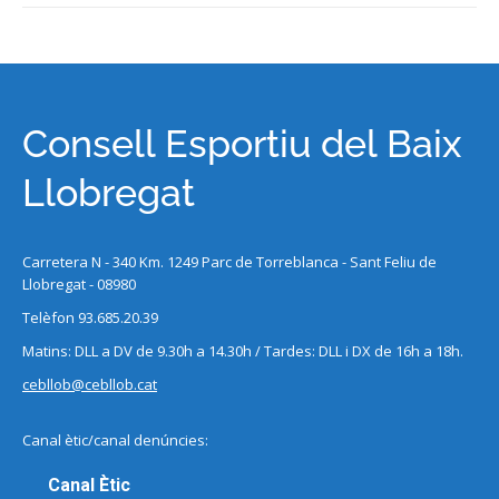
Consell Esportiu del Baix
Llobregat
Carretera N - 340 Km. 1249 Parc de Torreblanca - Sant Feliu de
Llobregat - 08980
Telèfon 93.685.20.39
Matins: DLL a DV de 9.30h a 14.30h / Tardes: DLL i DX de 16h a 18h.
cebllob@cebllob.cat
Canal ètic/canal denúncies:
Canal Ètic