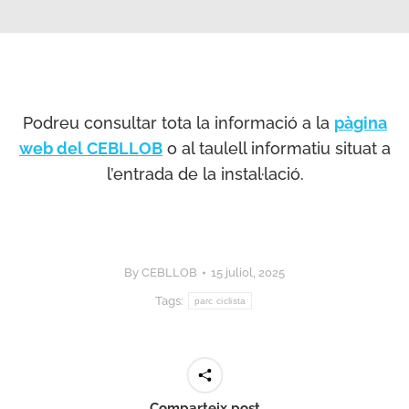
Podreu consultar tota la informació a la
pàgina
web del CEBLLOB
o al taulell informatiu situat a
l’entrada de la instal·lació.
By
CEBLLOB
15 juliol, 2025
Tags:
parc ciclista
Comparteix post