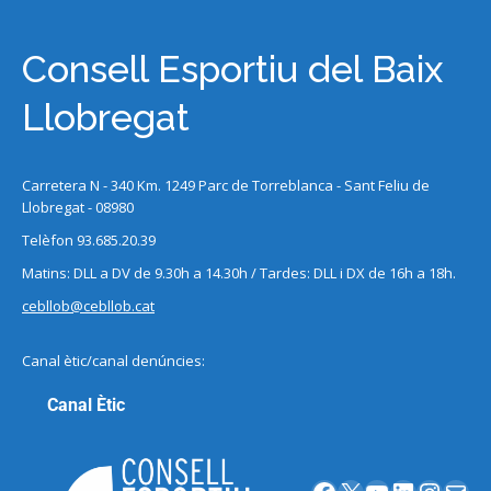
Consell Esportiu del Baix
Llobregat
Carretera N - 340 Km. 1249 Parc de Torreblanca - Sant Feliu de
Llobregat - 08980
Telèfon 93.685.20.39
Matins: DLL a DV de 9.30h a 14.30h / Tardes: DLL i DX de 16h a 18h.
cebllob@cebllob.cat
Canal ètic/canal denúncies:
Canal Ètic