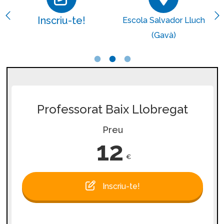
Inscriu-te!
Escola Salvador Lluch
(Gavà)
Professorat Baix Llobregat
Preu
12
€
Inscriu-te!