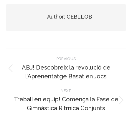
Author:
CEBLLOB
Post
PREVIOUS
navigation
ABJ! Descobreix la revolució de
Previous
l’Aprenentatge Basat en Jocs
post:
NEXT
Treball en equip! Comença la Fase de
Next
Gimnàstica Rítmica Conjunts
post: