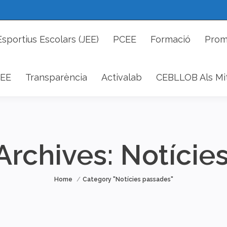
cs Esportius Escolars (JEE)
PCEE
Formació
P
Esportius Escolars (JEE)
PCEE
Formació
Prom
DAEE
Transparència
Activalab
CEBLLOB Als 
EE
Transparència
Activalab
CEBLLOB Als Mi
Archives:
Notície
You are here:
Home
Category "Notícies passades"