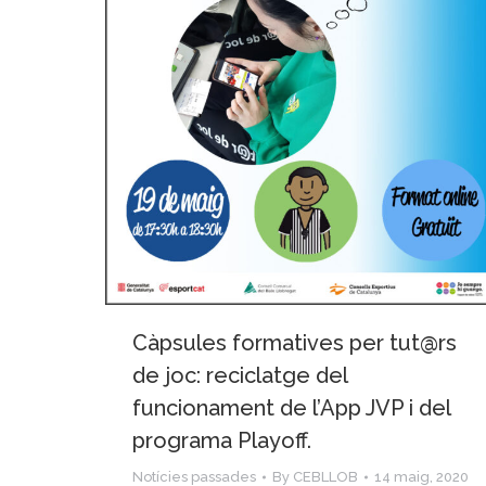
Càpsules formatives per tut@rs
de joc: reciclatge del
funcionament de l’App JVP i del
programa Playoff.
Notícies passades
By
CEBLLOB
14 maig, 2020