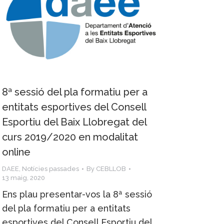
8ª sessió del pla formatiu per a
entitats esportives del Consell
Esportiu del Baix Llobregat del
curs 2019/2020 en modalitat
online
DAEE
,
Notícies passades
By
CEBLLOB
13 maig, 2020
Ens plau presentar-vos la 8ª sessió
del pla formatiu per a entitats
esportives del Consell Esportiu del