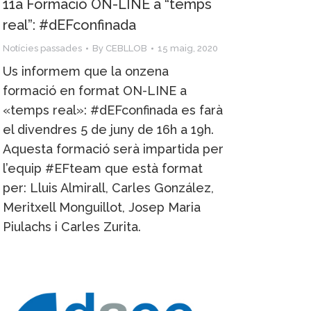
11a Formació ON-LINE a “temps
real”: #dEFconfinada
Notícies passades
By
CEBLLOB
15 maig, 2020
Us informem que la onzena
formació en format ON-LINE a
«temps real»: #dEFconfinada es farà
el divendres 5 de juny de 16h a 19h.
Aquesta formació serà impartida per
l’equip #EFteam que està format
per: Lluis Almirall, Carles González,
Meritxell Monguillot, Josep Maria
Piulachs i Carles Zurita.