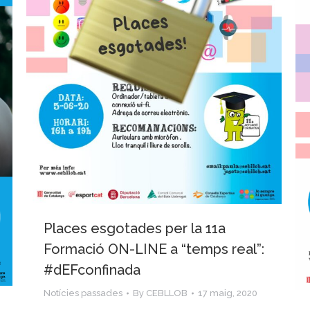
Places esgotades per la 11a
Formació ON-LINE a “temps real”:
#dEFconfinada
Notícies passades
By
CEBLLOB
17 maig, 2020