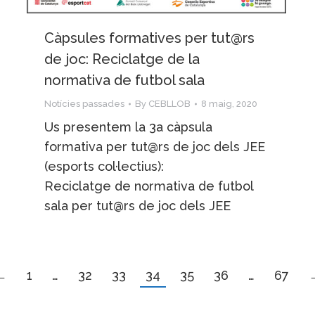
Càpsules formatives per tut@rs
de joc: Reciclatge de la
normativa de futbol sala
Notícies passades
By
CEBLLOB
8 maig, 2020
Us presentem la 3a càpsula
formativa per tut@rs de joc dels JEE
(esports col·lectius):
Reciclatge de normativa de futbol
sala per tut@rs de joc dels JEE
←
1
…
32
33
34
35
36
…
67