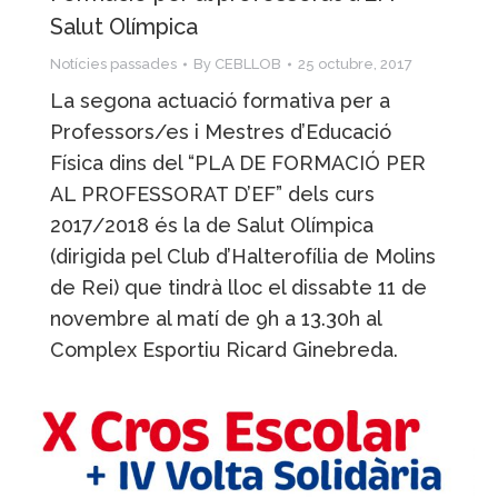
Salut Olímpica
Notícies passades
By
CEBLLOB
25 octubre, 2017
La segona actuació formativa per a
Professors/es i Mestres d’Educació
Física dins del “PLA DE FORMACIÓ PER
AL PROFESSORAT D’EF” dels curs
2017/2018 és la de Salut Olímpica
(dirigida pel Club d’Halterofília de Molins
de Rei) que tindrà lloc el dissabte 11 de
novembre al matí de 9h a 13.30h al
Complex Esportiu Ricard Ginebreda.