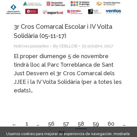
3r Cros Comarcal Escolar i IV Volta
Solidària (05-11-17)
Notícies passades
By
CEBLLOB
23 octubre, 2017
El proper diumenge 5 de novembre
tindrà lloc al Parc Torreblanca de Sant
Just Desvern el 3r Cros Comarcal dels
JJEE i la IV Volta Solidària (per a totes les
edats)…
←
1
…
56
57
58
59
60
…
67
→
Usamos cookies para mejorar su experiencia de navegación, mostrarle