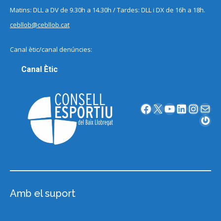
Matins: DLL a DV de 9.30h a 14.30h / Tardes: DLL i DX de 16h a 18h.
cebllob@cebllob.cat
Canal ètic/canal denúncies:
Canal Ètic
Facebook
X
YouTube
LinkedIn
Instagram
Correu electrònic
Gravatar
Amb el suport