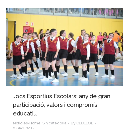
Jocs Esportius Escolars: any de gran
participació, valors i compromís
educatiu
Notícies-Home
,
Sin categoría
By
CEBLLOB
2 juliol, 2024