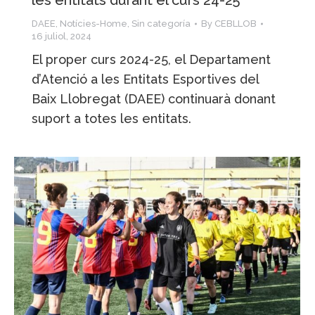
les entitats durant el curs 24-25
DAEE
,
Notícies-Home
,
Sin categoría
By
CEBLLOB
16 juliol, 2024
El proper curs 2024-25, el Departament
d’Atenció a les Entitats Esportives del
Baix Llobregat (DAEE) continuarà donant
suport a totes les entitats.