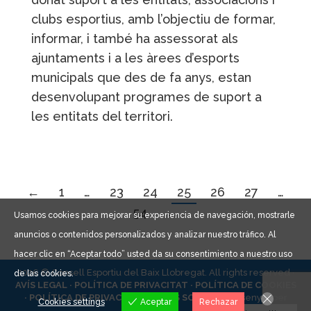
clubs esportius, amb l’objectiu de formar,
informar, i també ha assessorat als
ajuntaments i a les àrees d’esports
municipals que des de fa anys, estan
desenvolupant programes de suport a
les entitats del territori.
←
1
…
23
24
25
26
27
…
54
→
Usamos cookies para mejorar su experiencia de navegación, mostrarle
anuncios o contenidos personalizados y analizar nuestro tráfico. Al
hacer clic en “Aceptar todo” usted da su consentimiento a nuestro uso
2026 © Consell Esportiu del Baix Llobregat. All rights reserved ·
de las cookies.
AVÍS LEGAL ·
POLÍTICA DE PRIVACITAT ·
POLÍTICA DE COOKIES
·
POLÍTICA DE PRIVACITAT XARXES SOCIALS ·
Dissenyat per
Cookies settings
Aceptar
Rechazar
CEBLLOB