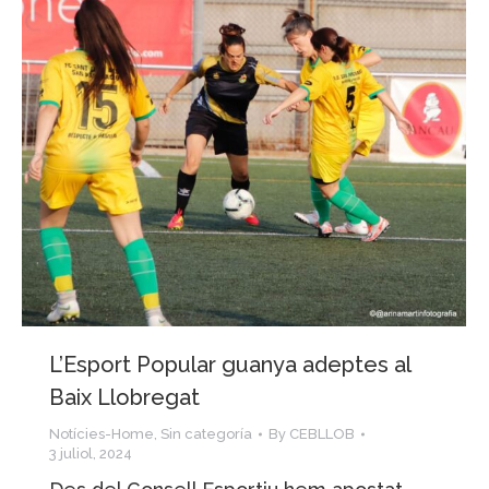
L’Esport Popular guanya adeptes al
Baix Llobregat
Notícies-Home
,
Sin categoría
By
CEBLLOB
3 juliol, 2024