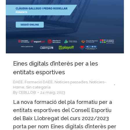
Eines digitals d’interès per a les
entitats esportives
DAEE
,
Formació DAEE
,
Notícies passades
,
Notícies-
Home
,
Sin categoría
By
CEBLLOB
24 maig, 2023
La nova formació del pla formatiu per a
entitats esportives del Consell Esportiu
del Baix Llobregat del curs 2022/2023
porta per nom Eines digitals d’interès per