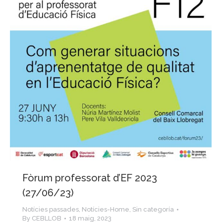
Fòrum professorat d’EF 2023
(27/06/23)
Notícies passades
,
Notícies-Home
,
Sin categoría
By
CEBLLOB
18 maig, 2023