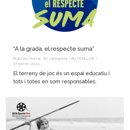
“A la grada, el respecte suma”
Notícies-Home
,
Sin categoría
By
CEBLLOB
27 gener, 2025
El terreny de joc és un espai educatiu i
tots i totes en som responsables.