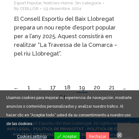
Esport Popular
,
Notícies-Home
,
Sin categoría
By
CEBLLOB
19 desembre, 2024
El Consell Esportiu del Baix Llobregat
prepara un nou repte d’esport popular
per a l’any 2025. Aquest consistirà en
realitzar “La Travessa de la Comarca –
pel riu Llobregat”.
←
1
…
17
18
19
20
21
…
54
→
Usamos cookies para mejorar su experiencia de navegación, mostrarle
anuncios o contenidos personalizados y analizar nuestro tráfico. Al
hacer clic en “Aceptar todo” usted da su consentimiento a nuestro uso
2026 © Consell Esportiu del Baix Llobregat. All rights reserved ·
de las cookies.
AVÍS LEGAL ·
POLÍTICA DE PRIVACITAT ·
POLÍTICA DE COOKIES
·
POLÍTICA DE PRIVACITAT XARXES SOCIALS ·
Dissenyat per
Cookies settings
Aceptar
Rechazar