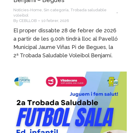
Benjamí – Begues
Notícies-Home
,
Sin categoría
,
Trobada saludable
voleibol
By
CEBLLOB
10 febrer, 2026
El proper dissabte 28 de febrer de 2026
a partir de les 9.00h tindrà lloc al Pavelló
Municipal Jaume Viñas Pi de Begues, la
2ª Trobada Saludable Voleibol Benjamí.