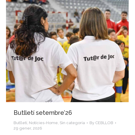
Butlletí setembre’26
Butlletí
,
Notícies-Home
,
Sin categoría
By
CEBLLOB
29 gener, 2026